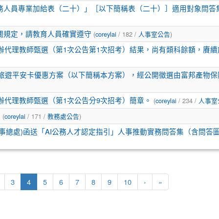
務人員專業加給表（二十）」［以下簡稱表（二十）］適用對象問答
關規定，請教育人員確實遵守
(
coreylai
/ 182 /
人事室公告
)
辦代理教師甄選（第1次公告第1次招考）結果，尚有類科餘額，賡續於
員工旅遊平安卡優惠方案（以下簡稱本方案），經公開徵選由富邦產物
自辦代理教師甄選（第1次公告分9次招考）簡章。
(
coreylai
/ 234 /
人事室
。
(
coreylai
/ 171 /
教務處公告
)
事總處)函送「AI公務人才認定指引」人事推動實務問答集（含問答圖
(目前頁次)
下一頁
最後頁
3
4
5
6
7
8
9
10
›
»