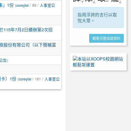
ㄩ
ㄚ
ㄥ
ㄥ
集』1份
(
coreylai
/ 89 /
人事室公
指用浮誇的言行以取
悅大眾。
115年7月2日續辦第2次招
觀看完整成語資料
保險股份有限公司（以下簡稱富
公告
)
卡）1份
(
coreylai
/ 181 /
人事室公