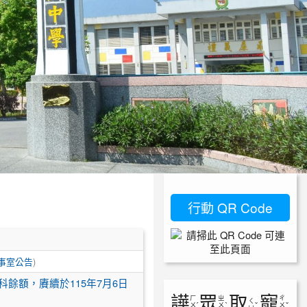
行動 QR Code
事室公告
)
餘額，賡續於115年7月6日
譁
眾
取
寵
ㄏ
ㄓ
ㄔ
ㄑ
ㄨ
ˊ
ㄨ
ˋ
ˇ
ㄨ
ˇ