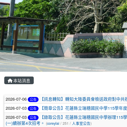
本站消息
文章列表
2026-07-06
【訊息轉知】轉知大陸委員會檢送政府對中共
公告
2026-07-03
【簡章公告】花蓮縣立瑞穗國民中學115學年度
公告
2026-07-03
【錄取公告】花蓮縣立瑞穗國民中學辦理115學
公告
(一)續辦第4次招考。
(
coreylai
/ 251 /
人事室公告
)