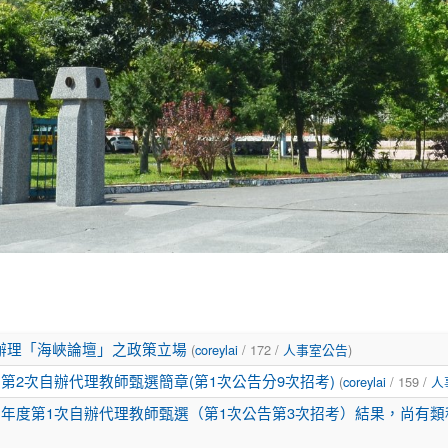
辦理「海峽論壇」之政策立場
(
coreylai
/ 172 /
人事室公告
)
第2次自辦代理教師甄選簡章(第1次公告分9次招考)
(
coreylai
/ 159 /
人
年度第1次自辦代理教師甄選（第1次公告第3次招考）結果，尚有類科