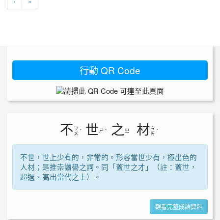
下一頁
最後頁
›
»
行動 QR Code
不
世
之
材
ㄅ
ㄘ
ㄕ
ㄓ
ˊ
ˋ
ˊ
ㄨ
ㄞ
不世，世上少有的，非常的。形容當世少有，極出色的
人材；是推崇讚譽之詞。同「蓋世之才」（註：蓋世，
超過、高出當代之上）。
觀看完整成語資料