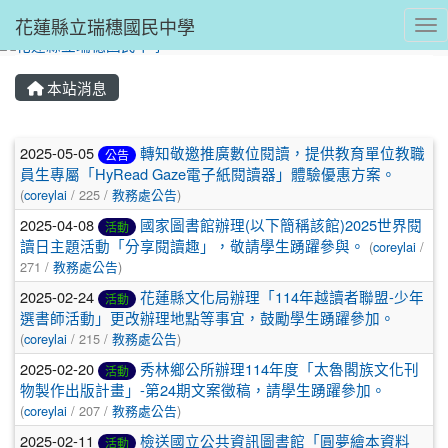
花蓮縣立瑞穗國民中學
Tog
本站消息
文章列表
2025-05-05
轉知敬邀推廣數位閱讀，提供教育單位教職
公告
員生專屬「HyRead Gaze電子紙閱讀器」體驗優惠方案。
(
coreylai
/ 225 /
教務處公告
)
2025-04-08
國家圖書館辦理(以下簡稱該館)2025世界閱
活動
讀日主題活動「分享閱讀趣」，敬請學生踴躍參與。
(
coreylai
/
271 /
教務處公告
)
2025-02-24
花蓮縣文化局辦理「114年越讀者聯盟-少年
活動
選書師活動」更改辦理地點等事宜，鼓勵學生踴躍參加。
(
coreylai
/ 215 /
教務處公告
)
2025-02-20
秀林鄉公所辦理114年度「太魯閣族文化刊
活動
物製作出版計畫」-第24期文案徵稿，請學生踴躍參加。
(
coreylai
/ 207 /
教務處公告
)
2025-02-11
檢送國立公共資訊圖書館「圓夢繪本資料
活動