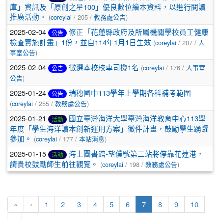
庫」資訊及「原創之星100」優良數位繪本資料，以進行閱讀
推廣活動。
(
coreylai
/ 205 /
教務處公告
)
2025-02-04
修正「花蓮縣政府及所屬機關學校員工健康
公告
檢查實施計畫」1份，並自114年1月1日生效
(
coreylai
/ 207 /
人
事室公告
)
2025-02-04
徵選本校校車司機1名
(
coreylai
/ 176 /
人事室
公告
公告
)
2025-01-24
瑞穗國中113學年上學期各科補考範圍
公告
(
coreylai
/ 255 /
教務處公告
)
2025-01-21
國立臺灣海洋大學臺灣海洋教育中心113學
活動
年度「學生海洋讀本創新運用方案」徵件計畫，鼓勵學生踴躍
參加。
(
coreylai
/ 177 /
本站消息
)
2025-01-15
海上圖書館-望僕號第二站將停靠花蓮港，
活動
請貴校鼓勵師生前往觀覽。
(
coreylai
/ 198 /
教務處公告
)
第一頁
上一頁
(目前頁次)
«
‹
1
2
3
4
5
6
7
8
9
10