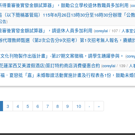
所得重審後實發金額試算器」，鼓勵公立學校退休教職員多加利用
(
co
以下簡稱基管局）115年8月26日13時30分至16時30分辦理「
公告
)
重審後實發金額試算器」，請退休人員多加利用
(
coreylai
/ 107 /
人事室
代理教師甄選（第2次公告分9次招考）第1次招考無人報名，賡續於11
族文化刊物製作出版計畫」-第27期文案徵稿，請學生踴躍參與。
(
corey
花蓮潔西艾美渡假酒店)簽訂特約商店消費優惠合約
(
coreylai
/ 139 /
人
幸福．夏戀抵「嘉」未婚聯誼活動實施計畫及行程表各1份，鼓勵未婚
(目前頁次)
下一頁
最後頁
3
4
5
6
7
8
9
10
›
»