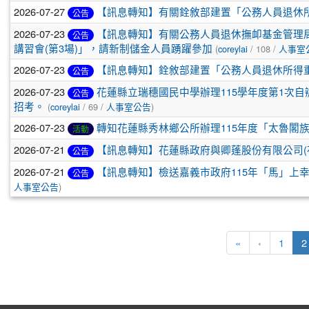
2026-07-27
【訊息轉知】有關銓敘部建置「公務人員退休
公告
2026-07-23
【訊息轉知】有關公務人員退休撫卹基金管理局（
公告
講習會(第3場)」，請新制儲金人員踴躍參加
(
coreylai
/ 108 /
人事室
2026-07-23
【訊息轉知】銓敘部建置「公務人員退休所得
公告
2026-07-23
花蓮縣立瑞穗國民中學辦理115學年度第1次自辦
公告
招考。
(
coreylai
/ 69 /
人事室公告
)
2026-07-23
轉知花蓮縣秀林鄉公所辦理115年度「太魯閣
活動
2026-07-21
【訊息轉知】花蓮縣政府與卿蓬股份有限公司(
公告
2026-07-21
【訊息轉知】檢送嘉義市政府115年「馬」上
公告
人事室公告
)
第一頁
上一頁
«
‹
1
2