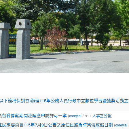
以下簡稱保訓會)辦理115年公務人員行政中立數位學習暨抽獎活動
員留職停薪期間赴陸應申請許可一案
(
coreylai
/ 91 /
人事室公告
)
民族委員會115年7月9日公告之原住民族歲時祭儀放假日期
(
coreylai