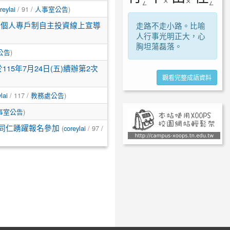
ㄨ
ㄡ
ㄥ
ㄥ
reylai
/ 91 /
人事室公告
)
公教個人專戶制自主投資線上宣導
走路不走小路。比喻
人行事光明正大，心
胸坦蕩磊落。
公告
)
5年7月24日(五)續辦第2次
觀看完整成語資料
lai
/ 117 /
教務處公告
)
事室公告
)
同仁踴躍報名參加
(
coreylai
/ 97 /