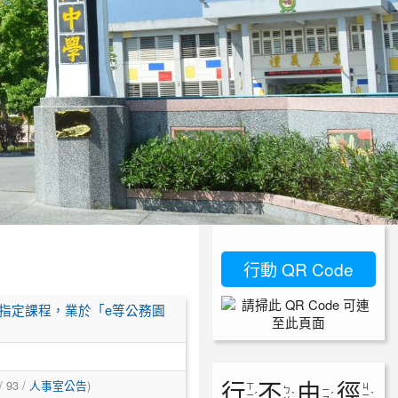
行動 QR Code
之指定課程，業於「e等公務園
/ 93 /
人事室公告
)
行
不
由
徑
ㄒ
ㄐ
ㄅ
ㄧ
ㄧ
ˊ
ˋ
ˊ
ㄧ
ˋ