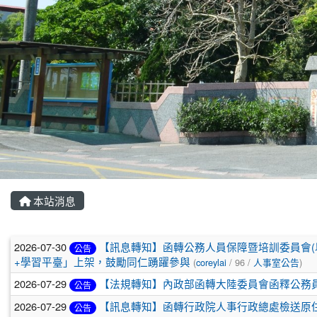
本站消息
文章列表
2026-07-30
【訊息轉知】函轉公務人員保障暨培訓委員會(
公告
+學習平臺」上架，鼓勵同仁踴躍參與
(
coreylai
/ 96 /
人事室公告
)
2026-07-29
【法規轉知】內政部函轉大陸委員會函釋公務
公告
2026-07-29
【訊息轉知】函轉行政院人事行政總處檢送原住
公告