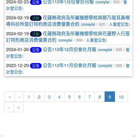
2024-02-23
公告113年1月份會計月報
(
coreylai
/ 303 /
會
公告
計室公告
)
2024-02-19
花蓮縣政府及所屬機關學校與郭乃瑜耳鼻喉
活動
專科診所簽訂特約商店消費優惠合約
(
coreylai
/ 420 /
人事室公告
)
2024-02-19
花蓮縣政府及所屬機關學校與花蓮野人行簽
活動
訂特約商店消費優惠合約
(
coreylai
/ 368 /
人事室公告
)
2024-01-26
公告112年12月份會計月報
(
coreylai
/ 335 /
會
公告
計室公告
)
2023-12-29
公告112年11月份會計月報
(
coreylai
/ 339 /
會
公告
計室公告
)
第一頁
上一頁
(目前頁次)
«
‹
1
2
3
4
5
6
7
8
9
10
下一頁
最後頁
›
»