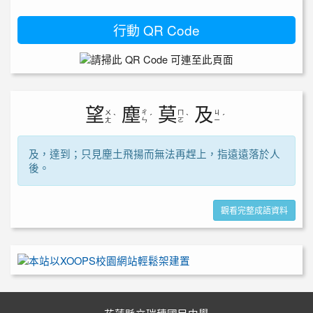
行動 QR Code
望
塵
莫
及
ㄨ
ㄔ
ㄇ
ㄐ
ˋ
ˊ
ˋ
ˊ
ㄤ
ㄣ
ㄛ
ㄧ
及，達到；只見塵土飛揚而無法再趕上，指遠遠落於人
後。
觀看完整成語資料