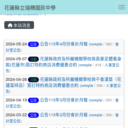
花蓮縣立瑞穗國民中學
Tog
本站消息
文章列表
2024-05-24
公告113年4月份會計月報
(
coreylai
/ 360 /
會
公告
計室公告
)
2024-05-07
花蓮縣政府及所屬機關學校與真豪足體養身
活動
館(花蓮市)簽訂特約商店消費優惠合約
(
coreylai
/ 418 /
人事室公
告
)
2024-04-26
花蓮縣政府及所屬機關學校與千香漢堡（花
活動
蓮富祥店）簽訂特約商店消費優惠合約
(
coreylai
/ 356 /
人事室公
告
)
2024-04-19
公告113年3月份會計月報
(
coreylai
/ 250 /
會
公告
計室公告
)
2024-03-22
公告113年2月份會計月報
(
coreylai
/ 356 /
會
公告
計室公告
)