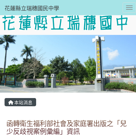
花蓮縣立瑞穗國民中學
Tog
本站消息
函轉衛生福利部社會及家庭署出版之「兒
少反歧視案例彙編」資訊