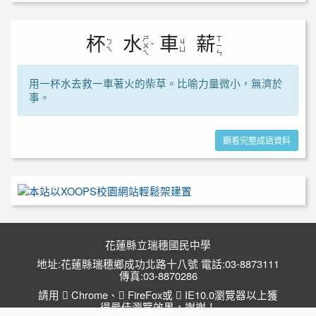
杯
水
車
薪
ㄕ
ㄒ
ㄅ
ㄐ
ㄨ
ˇ
ㄧ
ㄟ
ㄩ
ㄟ
ㄣ
用一杯水去救一車著火的柴草。比喻力量微小，無濟於
事。
觀看完整成語資料
花蓮縣立瑞穗國民中學
地址:花蓮縣瑞穗鄉成功北路十八號 電話:03-8873111
傳真:03-8870286
請用
Chrome
、
FireFox
或
IE10.0瀏覽器以上獲
得最佳瀏覽效果，謝謝！