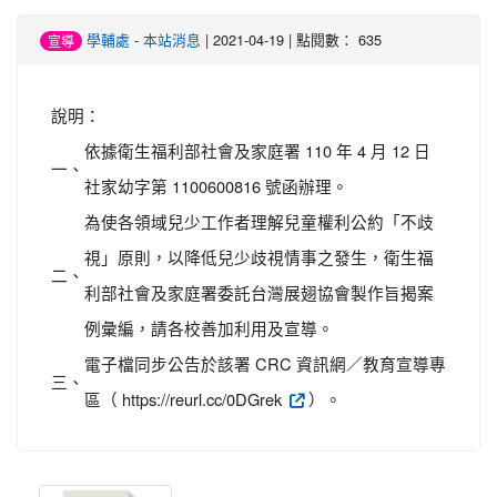
學輔處
-
本站消息
| 2021-04-19 | 點閱數： 635
宣導
說明：
依據衛生福利部社會及家庭署 110 年 4 月 12 日
一、
社家幼字第 1100600816 號函辦理。
為使各領域兒少工作者理解兒童權利公約「不歧
視」原則，以降低兒少歧視情事之發生，衛生福
二、
利部社會及家庭署委託台灣展翅協會製作旨揭案
例彙編，請各校善加利用及宣導。
電子檔同步公告於該署 CRC 資訊網／教育宣導專
三、
區（ https://reurl.cc/0DGrek
）。