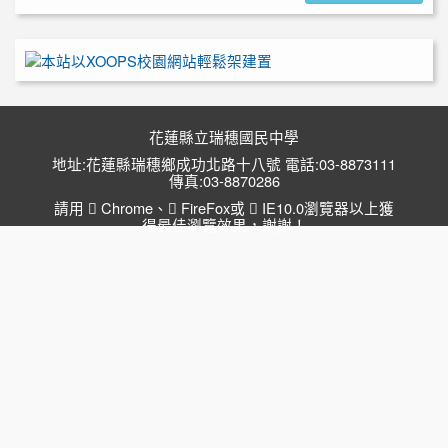
花蓮縣立瑞穗國民中學
地址:花蓮縣瑞穗鄉成功北路十八號 電話:03-8873111
傳真:03-8870286
請用
Chrome
、
FireFox
或
IE10.0瀏覽器以上獲
得最佳瀏覽效果，謝謝！