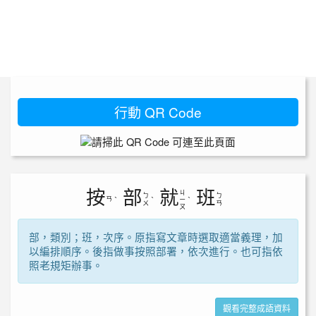
行動 QR Code
按
部
就
班
ㄐ
ㄅ
ㄅ
ㄢ
ˋ
ˋ
ㄧ
ˋ
ㄨ
ㄢ
ㄡ
部，類別；班，次序。原指寫文章時選取適當義理，加
以編排順序。後指做事按照部署，依次進行。也可指依
照老規矩辦事。
觀看完整成語資料