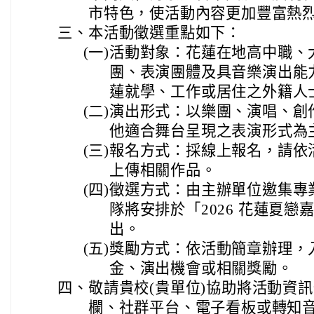
市特色，使活動內容更加豐富熱
三、
本活動徵選重點如下：
(一)
活動對象：花蓮在地高中職、
團、表演團體及具音樂演出能
蓮就學、工作或居住之外籍人
(二)
演出形式：以樂團、演唱、創
他適合舞台呈現之表演形式為
(三)
報名方式：採線上報名，請依
上傳相關作品。
(四)
徵選方式：由主辦單位邀集專
隊將安排於「2026 花蓮夏
出。
(五)
獎勵方式：依活動簡章辦理，
金、演出機會或相關獎勵。
四、
敬請貴校(貴單位)協助將活動資
欄、社群平台、電子看板或轉知