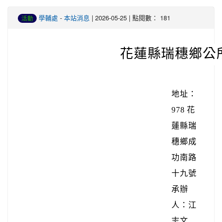
學輔處
-
本站消息
| 2026-05-25 | 點閱數： 181
活動
花蓮縣瑞穗鄉公
地址：
978 花
蓮縣瑞
穗鄉成
功南路
十九號
承辦
人：江
志文