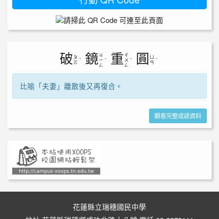
破
鏡
重
圓
ㄐ
ㄔ
ㄆ
ㄩ
ˋ
ㄧ
ˋ
ㄨ
ˊ
ˊ
ㄛ
ㄢ
ㄥ
ㄥ
比喻「夫妻」離散後又再復合。
觀看完整成語資料
花蓮縣立瑞穗國民中學