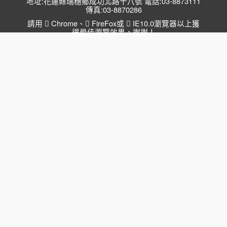
地址:花蓮縣瑞穗鄉成功北路十八號 電話:03-8873111
傳真:03-8870286
請用
Chrome
、
FireFox
或
IE10.0瀏覽器以上獲
得最佳瀏覽效果，謝謝！