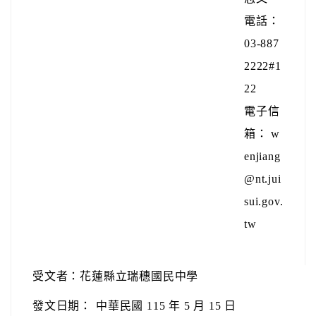
電話：
03-887
2222#1
22
電子信
箱： w
enjiang
@nt.jui
sui.gov.
tw
受文者：花蓮縣立瑞穗國民中學
發文日期：
中華民國 115 年 5 月 15 日