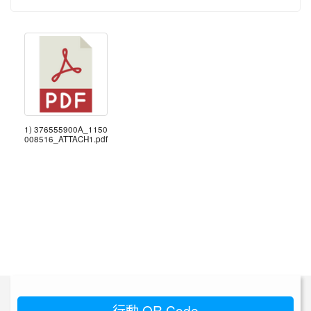
1) 376555900A_1150
008516_ATTACH1.pdf
行動 QR Code