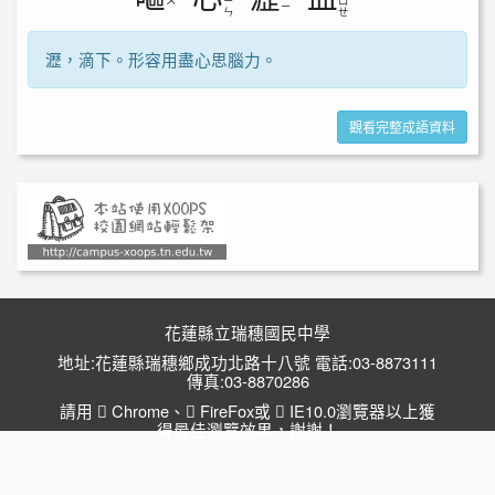
ㄡ
ˇ
ㄧ
ˋ
ㄩ
ˋ
ㄧ
ㄣ
ㄝ
瀝，滴下。形容用盡心思腦力。
觀看完整成語資料
花蓮縣立瑞穗國民中學
地址:花蓮縣瑞穗鄉成功北路十八號 電話:03-8873111
傳真:03-8870286
請用
Chrome
、
FireFox
或
IE10.0瀏覽器以上獲
得最佳瀏覽效果，謝謝！