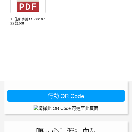
1) 住都字第11500187
22號.pdf
行動 QR Code
嘔
心
瀝
血
ㄒ
ㄒ
ㄌ