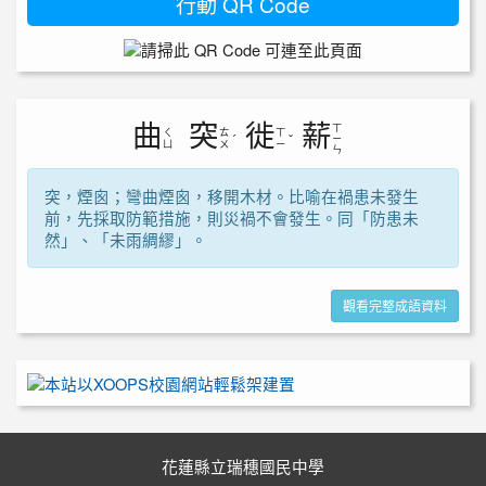
行動 QR Code
曲
突
徙
薪
ㄒ
ㄑ
ㄊ
ㄒ
ˊ
ˇ
ㄧ
ㄩ
ㄨ
ㄧ
ㄣ
突，煙囪；彎曲煙囪，移開木材。比喻在禍患未發生
前，先採取防範措施，則災禍不會發生。同「防患未
然」、「未雨綢繆」。
觀看完整成語資料
花蓮縣立瑞穗國民中學