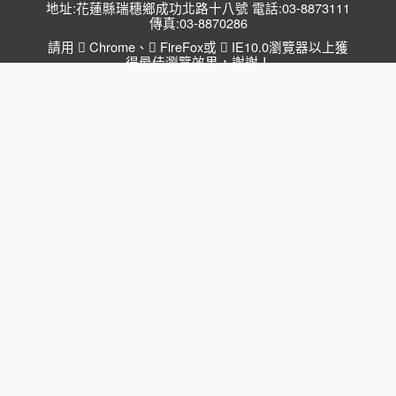
地址:花蓮縣瑞穗鄉成功北路十八號 電話:03-8873111
傳真:03-8870286
請用
Chrome
、
FireFox
或
IE10.0瀏覽器以上獲
得最佳瀏覽效果，謝謝！