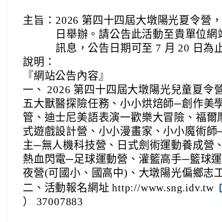
主旨：
2026 第四十四屆大墩陽光夏令營，暑假
日舉辦。請公告此活動至貴單位網
訊息，公告日期可至 7 月 20 日為
說明：
『網站公告內容』
一、 2026 第四十四屆大墩陽光兒童夏
五大獸醫探險任務、小小烘焙師─創作美學
管、迪士尼美語表演一歡樂大冒險、福爾
式遊戲設計營、小小漫畫家、小小魔術師
主─無人機科技營、日式劍術運動養成營
熱血閃電─足球運動營、灌籃高手─籃球
夜營(可國小、國高中)、大墩陽光偏鄉志工
二、活動報名網址 http://www.sng.idv.tw
） 37007883