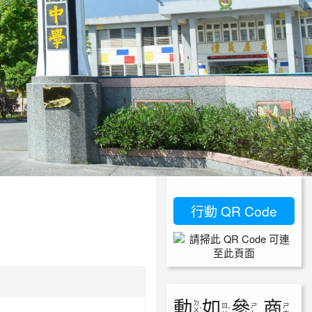
行動 QR Code
動
如
參
商
ㄉ
ㄖ
ㄕ
ㄕ
ㄨ
ˋ
ˊ