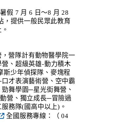
 7 月 6 日～8 月 28
站，提供一般民眾此教育
止。
令營，營隊計有動物醫學院一
營、超級英雄-動力積木
摩斯少年偵探隊、麥塊程
─口才表演藝術營、空中霸
、勁舞學園─星光街舞營、
運動營、獨立成長─冒險過
服務隊(國高中以上)。
全國服務專線：（ 04