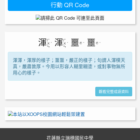
行動 QR Code
渾
渾
噩
噩
ㄏ
ㄏ
ㄜ
ㄜ
ㄨ
ˊ
ㄨ
ˊ
ˋ
ˋ
ㄣ
ㄣ
渾渾，渾厚的樣子；噩噩，嚴正的樣子；句謂人渾樸天
真，嚴肅敦厚。今用以形容人糊里糊塗，或對事物無所
用心的樣子。
觀看完整成語資料
花蓮縣立瑞穗國民中學