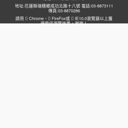
地址:花蓮縣瑞穗鄉成功北路十八號 電話:03-8873111
傳真:03-8870286
請用
Chrome
、
FireFox
或
IE10.0瀏覽器以上獲
得最佳瀏覽效果，謝謝！