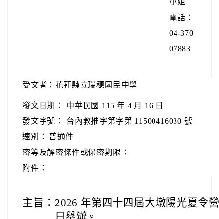
小姐
電話：
04-370
07883
受文者：花蓮縣立瑞穗國民中學
發文日期：
中華民國 115 年 4 月 16 日
發文字號：
台內教推字第字第 11500416030 號
速別：
普通件
密等及解密條件或保密期限：
附件：
主旨：
2026 年第四十四屆大墩陽光夏令營，暑
日舉辦。