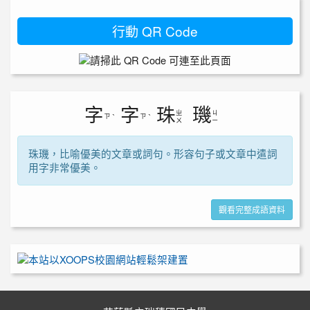
行動 QR Code
字
字
珠
璣
ㄓ
ㄐ
ㄗ
ㄗ
ˋ
ˋ
ㄨ
ㄧ
珠璣，比喻優美的文章或詞句。形容句子或文章中遣詞
用字非常優美。
觀看完整成語資料