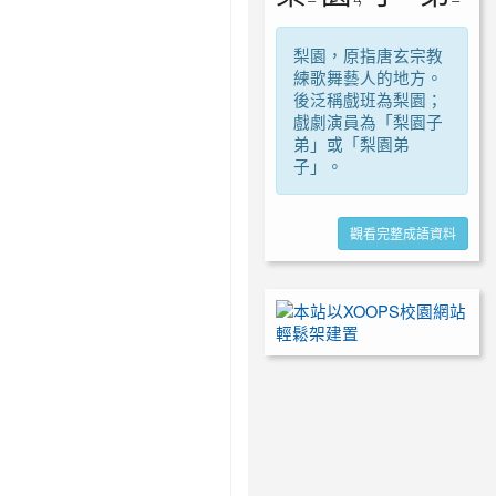
ㄧ
ㄢ
ㄧ
梨園，原指唐玄宗教
練歌舞藝人的地方。
後泛稱戲班為梨園；
戲劇演員為「梨園子
弟」或「梨園弟
子」。
觀看完整成語資料