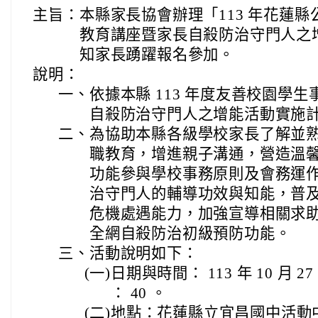
主旨：
本縣家長協會辦理「113 年花蓮
教育講座暨家長自殺防治守門人之
知家長踴躍報名參加。
說明：
一、
依據本縣 113 年度友善校園學
自殺防治守門人之增能活動實施
二、
為協助本縣各級學校家長了解並
職教育，增進親子溝通，營造溫
功能參與學校事務原則及會務運
治守門人的輔導功效與知能，普
危機處遇能力，加強宣導相關求
全網自殺防治初級預防功能。
三、
活動說明如下：
(一)
日期與時間： 113 年 10 月 27
： 40 。
(二)
地點：花蓮縣立宜昌國中活動中心