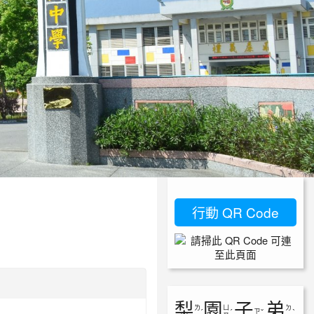
行動 QR Code
梨
園
子
弟
ㄌ
ㄩ
ㄉ
ㄗ
ˊ
ˊ
ˇ
ˋ