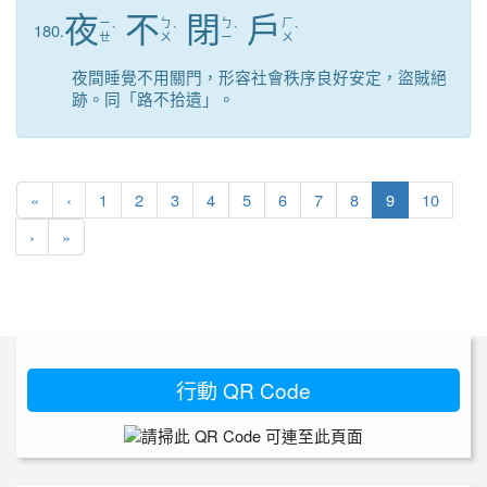
夜
不
閉
戶
ㄧ
ㄅ
ㄅ
ㄏ
180.
ˋ
ˋ
ˋ
ˋ
ㄝ
ㄨ
ㄧ
ㄨ
夜間睡覺不用關門，形容社會秩序良好安定，盜賊絕
跡。同「路不拾遺」。
第一頁
上一頁
(目前頁次)
«
‹
1
2
3
4
5
6
7
8
9
10
下一頁
最後頁
›
»
行動 QR Code