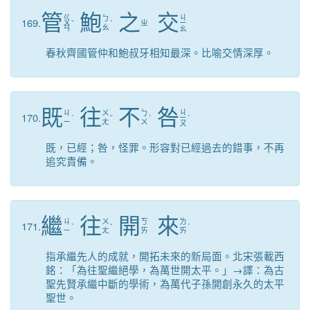
管
鮑
之
交
ㄍ
ㄐ
ㄅ
169.
ㄨ
ˇ
ˋ
ㄓ
ㄧ
ㄠ
ㄢ
ㄠ
春秋齊國管仲和鮑叔牙相知最深。比喻交情深厚。
既
往
不
咎
ㄐ
ㄐ
ㄨ
ㄅ
170.
ˋ
ˇ
ˋ
ㄧ
ˋ
ㄧ
ㄤ
ㄨ
ㄡ
既，已經；咎，怪罪。形容對已經過去的錯事，不再
追究責備。
繼
往
開
來
ㄐ
ㄨ
ㄎ
ㄌ
171.
ˋ
ˇ
ˊ
ㄧ
ㄤ
ㄞ
ㄞ
指承繼先人的成就，開拓未來的新局面。北宋張載西
銘：「為往聖繼絕學，為萬世開太平。」→譯：為古
聖先賢承繼中斷的學術，為萬代子孫開創永久的太平
聖世。