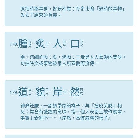
原指時移事易，好景不常；今多比喻「過時的事物」
失去了原來的意義。
膾
炙
人
口
ㄎ
ㄖ
ㄎ
178.
ㄨ
ˋ
ㄓ
ˋ
ˊ
ˇ
ㄣ
ㄡ
ㄞ
膾，切細的肉；炙，烤肉；二者是人人喜愛的美味。
句指詩文或事物被眾人所喜愛而流傳。
道
貌
岸
然
ㄉ
ㄇ
ㄖ
179.
ˋ
ˋ
ㄢ
ˋ
ˊ
ㄠ
ㄠ
ㄢ
神態莊嚴，一副道學家的樣子，與「嬉皮笑臉」相
反；常含有譏諷的意味，指一個人表面上故作嚴肅，
事實上表裡不一。（岸然，高傲威嚴的樣子）