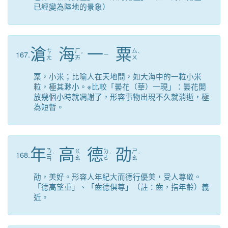
已經變為陸地的景象）
滄
海
一
粟
ㄘ
ㄏ
ㄙ
167.
ˇ
ㄧ
ˋ
ㄤ
ㄞ
ㄨ
粟，小米；比喻人在天地間，如大海中的一粒小米
粒，極其渺小。※比較「曇花（華）一現」：曇花開
放幾個小時就凋謝了，形容事物出現不久就消逝，極
為短暫。
年
高
德
劭
ㄋ
ㄍ
ㄉ
ㄕ
168.
ㄧ
ˊ
ˊ
ˋ
ㄠ
ㄜ
ㄠ
ㄢ
劭，美好。形容人年紀大而德行優美，受人尊敬。
「德高望重」、「齒德俱尊」（註：齒，指年齡）義
近。