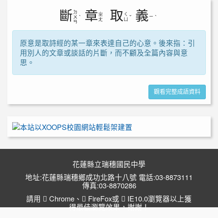
斷
章
取
義
ㄉ
ㄓ
ㄑ
ㄧ
ㄨ
ˋ
ˇ
ˋ
ㄤ
ㄩ
ㄢ
原意是取詩經的某一章來表達自己的心意。後來指：引
用別人的文章或談話的片斷，而不顧及全篇內容與意
思。
觀看完整成語資料
花蓮縣立瑞穗國民中學
地址:花蓮縣瑞穗鄉成功北路十八號 電話:03-8873111
傳真:03-8870286
請用
Chrome
、
FireFox
或
IE10.0瀏覽器以上獲
得最佳瀏覽效果，謝謝！