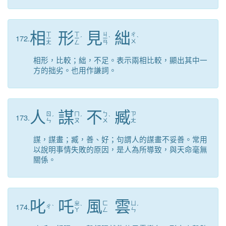
相
形
見
絀
ㄒ
ㄒ
ㄐ
ㄔ
172.
ㄧ
ㄧ
ˊ
ㄧ
ˋ
ˋ
ㄨ
ㄤ
ㄥ
ㄢ
相形，比較；絀，不足。表示兩相比較，顯出其中一
方的拙劣。也用作謙詞。
人
謀
不
臧
ㄖ
ㄇ
ㄅ
ㄗ
173.
ˊ
ˊ
ˋ
ㄣ
ㄡ
ㄨ
ㄤ
謀，謀畫；臧，善、好；句謂人的謀畫不妥善。常用
以說明事情失敗的原因，是人為所導致，與天命毫無
關係。
叱
吒
風
雲
ㄓ
ㄈ
ㄩ
174.
ㄔ
ˋ
ˋ
ˊ
ㄚ
ㄥ
ㄣ