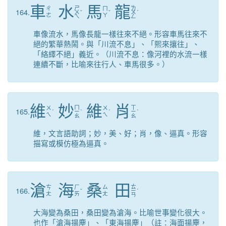
車
水
馬
龍
ㄕ
ㄌ
ㄔ
ㄇ
164.
ㄨ
ˇ
ˇ
ㄨ
ˊ
ㄜ
ㄚ
ㄟ
ㄥ
車像流水，馬像長龍一樣往來不絕。形容車馬往來不
絕的繁華熱鬧。與「川流不息」、「熙來攘往」、
「絡繹不絕」義近。（川流不息：像河裡的水流一樣
連續不斷，比喻來往行人、車馬很多。）
維
妙
維
肖
ㄇ
ㄒ
ㄨ
ㄨ
165.
ˊ
ㄧ
ˋ
ˊ
ㄧ
ˋ
ㄟ
ㄟ
ㄠ
ㄠ
維，文言語助詞；妙，美、好；肖，像、逼真。形容
描寫或模仿極為逼真。
滄
海
桑
田
ㄊ
ㄘ
ㄏ
ㄙ
166.
ˇ
ㄧ
ˊ
ㄤ
ㄞ
ㄤ
ㄢ
大海變為桑田，桑田變為滄海。比喻世事變化很大。
也作「滄海揚塵」、「東海揚塵」（註：海面揚塵，