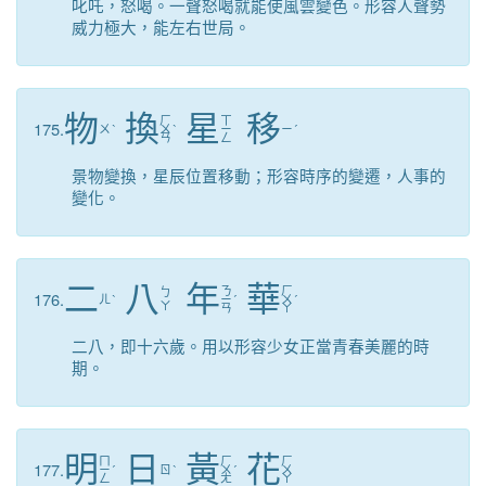
叱吒，怒喝。一聲怒喝就能使風雲變色。形容人聲勢
威力極大，能左右世局。
物
換
星
移
ㄏ
ㄒ
175.
ㄨ
ˋ
ㄨ
ˋ
ㄧ
ㄧ
ˊ
ㄢ
ㄥ
景物變換，星辰位置移動；形容時序的變遷，人事的
變化。
二
八
年
華
ㄋ
ㄏ
ㄅ
176.
ㄦ
ˋ
ㄧ
ˊ
ㄨ
ˊ
ㄚ
ㄢ
ㄚ
二八，即十六歲。用以形容少女正當青春美麗的時
期。
明
日
黃
花
ㄇ
ㄏ
ㄏ
177.
ㄧ
ˊ
ㄖ
ˋ
ㄨ
ˊ
ㄨ
ㄥ
ㄤ
ㄚ