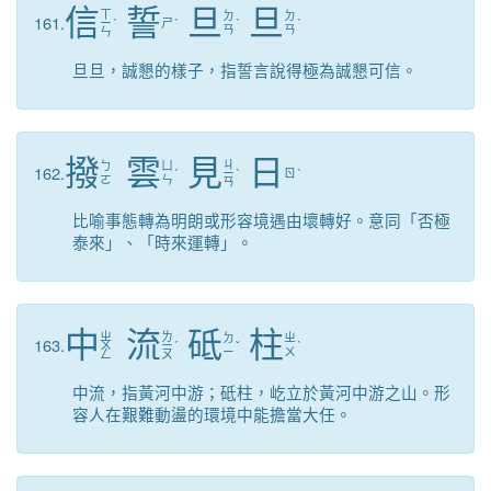
信
誓
旦
旦
ㄒ
ㄉ
ㄉ
161.
ㄧ
ˋ
ㄕ
ˋ
ˋ
ˋ
ㄢ
ㄢ
ㄣ
旦旦，誠懇的樣子，指誓言說得極為誠懇可信。
撥
雲
見
日
ㄐ
ㄅ
ㄩ
162.
ˊ
ㄧ
ˋ
ㄖ
ˋ
ㄛ
ㄣ
ㄢ
比喻事態轉為明朗或形容境遇由壞轉好。意同「否極
泰來」、「時來運轉」。
中
流
砥
柱
ㄓ
ㄌ
ㄉ
ㄓ
163.
ㄨ
ㄧ
ˊ
ˇ
ˋ
ㄧ
ㄨ
ㄥ
ㄡ
中流，指黃河中游；砥柱，屹立於黃河中游之山。形
容人在艱難動盪的環境中能擔當大任。