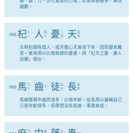
罄，盡；竹，古代寫書的竹簡；形容罪惡極多，無法
細數。
杞
人
憂
天
ㄊ
ㄑ
ㄖ
ㄧ
092.
ˇ
ˊ
ㄧ
ㄧ
ㄣ
ㄡ
ㄢ
古時杞國有個人，成天擔心天會塌下來，因而寢食難
安。後來用以比喻無謂的憂慮。與「杞天之憂、庸人
自擾」相似。
馬
齒
徒
長
ㄇ
ㄊ
ㄓ
093.
ˇ
ㄔ
ˇ
ˊ
ˇ
ㄚ
ㄨ
ㄤ
馬齒隨著年歲而增多，比喻年齡。徒長用以謙稱自己
只是年齡增多，但學問沒有長進，事業無成。
ㄓ
ㄇ
ㄆ