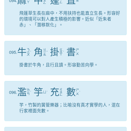
麻
中
蓬
直
094.
ˊ
ㄨ
ˊ
ㄓ
ˊ
ㄚ
ㄥ
ㄥ
飛蓬草生長在麻中，不用扶持也能直立生長。形容好
的環境可以對人產生積極的影響。近似「近朱者
赤」、「潛移默化」。
牛
角
掛
書
ㄋ
ㄐ
ㄍ
ㄕ
095.
ㄧ
ˊ
ㄧ
ˇ
ㄨ
ˋ
ㄨ
ㄡ
ㄠ
ㄚ
掛書於牛角，且行且讀。形容勤苦向學。
濫
竽
充
數
ㄔ
ㄌ
ㄕ
096.
ˋ
ㄩ
ˊ
ㄨ
ˋ
ㄢ
ㄨ
ㄥ
竽，竹製的簧管樂器；比喻沒有真才實學的人，混在
行家裡面充數。