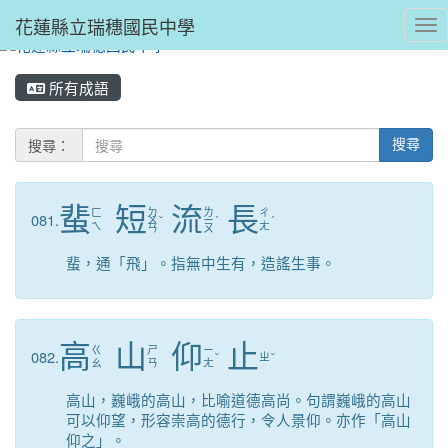
花蓮縣立瑞穗國民中學
Tog
所有成語
搜尋：
搜尋
蜚
短
流
長
ㄉ
ㄌ
ㄈ
ㄔ
081.
ㄨ
ˇ
ㄧ
ˊ
ˊ
ㄟ
ㄤ
ㄢ
ㄡ
蜚，通「飛」。指無中生有，造謠生事。
高
山
仰
止
ㄍ
ㄕ
ㄧ
082.
ˇ
ㄓ
ˇ
ㄠ
ㄢ
ㄤ
高山，巍峨的高山，比喻道德高尚。句謂巍峨的高山
可以仰望，形容崇高的德行，令人景仰。亦作「高山
仰之」。