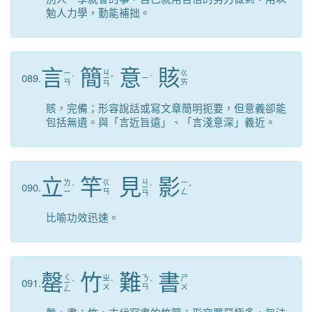
勉人力學，勤能補拙。
言
簡
意
賅
ㄐ
ㄧ
ㄍ
089.
ˊ
ㄧ
ˇ
ㄧ
ˋ
ㄢ
ㄞ
ㄢ
賅，完備；形容說話或寫文章簡明扼要，但意義卻能
包括無遺。與「言近旨遠」、「言淺意深」義近。
立
竿
見
影
ㄐ
ㄌ
ㄍ
ㄧ
090.
ˋ
ㄧ
ˋ
ˇ
ㄧ
ㄢ
ㄥ
ㄢ
比喻功效迅速。
罄
竹
難
書
ㄑ
ㄓ
ㄋ
ㄕ
091.
ㄧ
ˋ
ˊ
ˊ
ㄨ
ㄢ
ㄨ
ㄥ