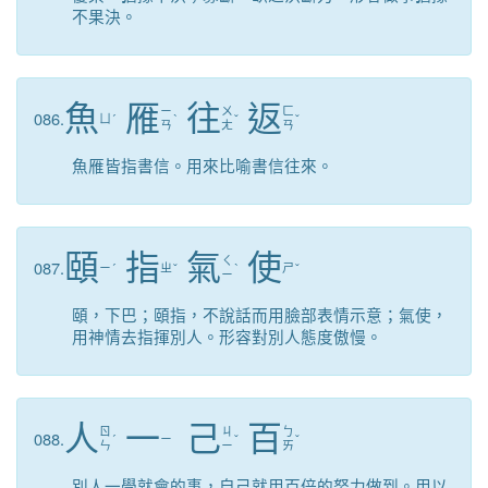
不果決。
魚
雁
往
返
ㄧ
ㄨ
ㄈ
086.
ㄩ
ˊ
ˋ
ˇ
ˇ
ㄢ
ㄤ
ㄢ
魚雁皆指書信。用來比喻書信往來。
頤
指
氣
使
ㄑ
087.
ㄧ
ˊ
ㄓ
ˇ
ˋ
ㄕ
ˇ
ㄧ
頤，下巴；頤指，不說話而用臉部表情示意；氣使，
用神情去指揮別人。形容對別人態度傲慢。
人
一
己
百
ㄖ
ㄐ
ㄅ
088.
ˊ
ㄧ
ˇ
ˇ
ㄣ
ㄧ
ㄞ
別人一學就會的事，自己就用百倍的努力做到。用以