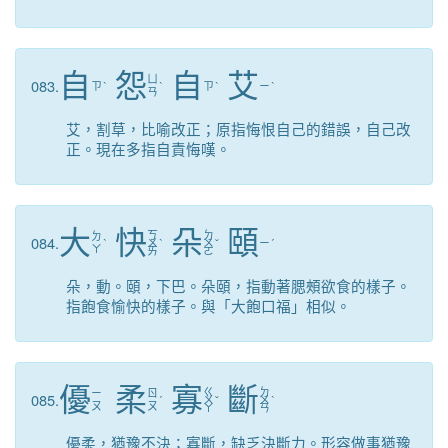
自
怨
自
艾
ㄩ
083.
ㄗ
ˋ
ˋ
ㄗ
ˋ
ㄧ
ˋ
ㄢ
艾，割草，比喻改正；原指悔恨自己的錯誤，自己改
正。現在多指自責悔嘆。
大
快
朵
頤
ㄎ
ㄉ
ㄉ
084.
ˋ
ㄨ
ˋ
ㄨ
ˇ
ㄧ
ˊ
ㄚ
ㄞ
ㄛ
朵，動。頤，下巴。朵頤，指動著腮頰欲食的樣子。
指飽食愉快的樣子。與「大飽口福」相似。
優
柔
寡
斷
ㄍ
ㄉ
ㄧ
ㄖ
085.
ˊ
ㄨ
ˇ
ㄨ
ˋ
ㄡ
ㄡ
ㄚ
ㄢ
優柔，猶豫不決；寡斷，缺乏決斷力。形容做事猶豫