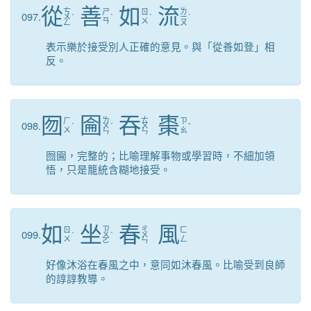
從
善
如
流
ㄘ
ㄌ
ㄕ
ㄖ
097.
ㄨ
ˊ
ˋ
ˊ
ㄧ
ˊ
ㄢ
ㄨ
ㄥ
ㄡ
表示樂於接受別人正確的意見。與「從善如登」相
反。
囫
圇
吞
棗
ㄌ
ㄊ
ㄏ
ㄗ
098.
ˊ
ㄨ
ˊ
ㄨ
ˇ
ㄨ
ㄠ
ㄣ
ㄣ
囫圇，完整的；比喻理解事物或學習時，不細加領
悟，只是籠統含糊地接受。
如
坐
春
風
ㄗ
ㄔ
ㄖ
ㄈ
099.
ˊ
ㄨ
ˋ
ㄨ
ㄨ
ㄥ
ㄛ
ㄣ
好像沐浴在春風之中，意同如沐春風。比喻受到良師
的諄諄教導。