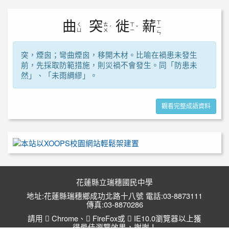
曲
突
徙
薪
ㄒ
ㄑ
ㄊ
ㄒ
ˊ
ˇ
ㄧ
ㄩ
ㄨ
ㄧ
ㄣ
突，煙囪；彎曲煙囪，移開木材。比喻在禍患未發生
前，先採取防範措施，則災禍不會發生。同「防患未
然」、「未雨綢繆」。
觀看完整成語資料
花蓮縣立瑞穗國民中學
地址:花蓮縣瑞穗鄉成功北路十八號 電話:03-8873111
傳真:03-8870286
請用
Chrome
、
FireFox
或
IE10.0瀏覽器以上獲
得最佳瀏覽效果，謝謝！