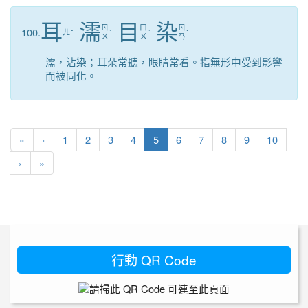
耳
濡
目
染
ㄖ
ㄇ
ㄖ
100.
ㄦ
ˇ
ˊ
ˋ
ˇ
ㄨ
ㄨ
ㄢ
濡，沾染；耳朵常聽，眼睛常看。指無形中受到影響
而被同化。
第一頁
上一頁
(目前頁次)
«
‹
1
2
3
4
5
6
7
8
9
10
下一頁
最後頁
›
»
行動 QR Code