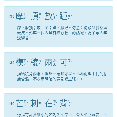
摩
頂
放
踵
ㄉ
ㄓ
ㄇ
ㄈ
138.
ˊ
ㄧ
ˇ
ˇ
ㄨ
ˇ
ㄛ
ㄤ
ㄥ
ㄥ
摩，磨損；放，至；踵，腳跟。句意：從頭到腳都磨
破皮。形容一個人具有熱心救世的熱誠，為了眾人奔
波勞苦。
模
稜
兩
可
ㄌ
ㄇ
ㄌ
ㄎ
139.
ˊ
ˊ
ㄧ
ˇ
ˇ
ㄛ
ㄥ
ㄜ
ㄤ
摸物稜角兩端，摸那一端都可以。比喻處理事情的態
度含混，不表示明確的意見或主張。。
芒
刺
在
背
ㄇ
ㄗ
ㄅ
140.
ˊ
ㄘ
ˋ
ˋ
ˋ
ㄤ
ㄞ
ㄟ
像是有許多細小的芒刺沾在背上，令人坐立難安。比