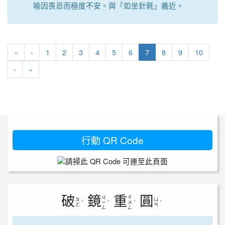
喻因畏忌而極度不安。與「如坐針氈」義近。
第一頁
上一頁
(目前頁次)
«
‹
1
2
3
4
5
6
7
8
9
10
下一頁
最後頁
›
»
行動 QR Code
破
鏡
重
圓
ㄐ
ㄔ
ㄆ
ㄩ
ˋ
ㄧ
ˋ
ㄨ
ˊ
ˊ
ㄛ
ㄢ
ㄥ
ㄥ