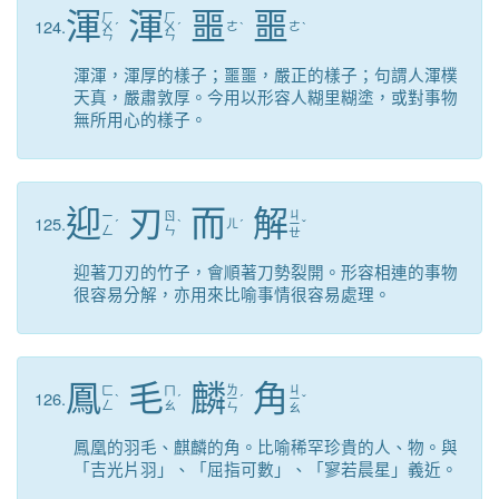
渾
渾
噩
噩
ㄏ
ㄏ
124.
ㄨ
ˊ
ㄨ
ˊ
ㄜ
ˋ
ㄜ
ˋ
ㄣ
ㄣ
渾渾，渾厚的樣子；噩噩，嚴正的樣子；句謂人渾樸
天真，嚴肅敦厚。今用以形容人糊里糊塗，或對事物
無所用心的樣子。
迎
刃
而
解
ㄐ
ㄧ
ㄖ
125.
ˊ
ˋ
ㄦ
ˊ
ㄧ
ˇ
ㄥ
ㄣ
ㄝ
迎著刀刃的竹子，會順著刀勢裂開。形容相連的事物
很容易分解，亦用來比喻事情很容易處理。
鳳
毛
麟
角
ㄌ
ㄐ
ㄈ
ㄇ
126.
ˋ
ˊ
ㄧ
ˊ
ㄧ
ˇ
ㄥ
ㄠ
ㄣ
ㄠ
鳳凰的羽毛、麒麟的角。比喻稀罕珍貴的人、物。與
「吉光片羽」、「屈指可數」、「寥若晨星」義近。