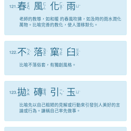
春
風
化
雨
ㄔ
ㄏ
ㄈ
121.
ㄨ
ㄨ
ˋ
ㄩ
ˇ
ㄥ
ㄣ
ㄚ
老師的教導，如和暖 的春風吹拂，如及時的雨水潤化
萬物。比喻完善的教化，使人潛移默化。
不
落
窠
臼
ㄌ
ㄐ
ㄅ
ㄎ
122.
ˋ
ㄨ
ˋ
ㄧ
ˋ
ㄨ
ㄜ
ㄛ
ㄡ
比喻不落俗套，有獨創風格。
拋
磚
引
玉
ㄓ
ㄆ
ㄧ
123.
ㄨ
ˇ
ㄩ
ˋ
ㄠ
ㄣ
ㄢ
比喻先以自己粗陋的見解或行動來引發別人美好的言
論或行為。謙稱自己率先做事。