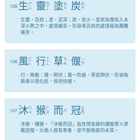
生
靈
塗
炭
ㄌ
ㄕ
ㄊ
ㄊ
135.
ㄧ
ˊ
ˊ
ˋ
ㄥ
ㄨ
ㄢ
ㄥ
生靈，百姓；塗，泥濘；炭，炭火。塗炭指像陷入水
深火熱之中，處境痛苦。形容老百姓的處境極為艱難
痛苦。
風
行
草
偃
ㄒ
ㄈ
ㄘ
ㄧ
136.
ㄧ
ˊ
ˇ
ˇ
ㄥ
ㄠ
ㄢ
ㄥ
行，移動；偃，倒伏；風一吹過，草就倒伏。形容執
政者以德化民，收效快速。
沐
猴
而
冠
ㄍ
ㄇ
ㄏ
137.
ˋ
ˊ
ㄦ
ˊ
ㄨ
ㄨ
ㄡ
ㄢ
沐猴，獼猴。「沐猴而冠」指性情急躁的獼猴學人穿
戴冠帽。比喻人虛有表象，卻不脫粗鄙的本質。