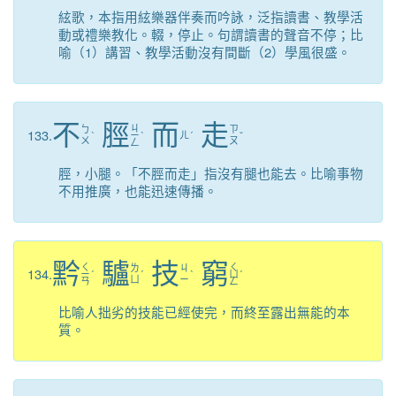
絃歌，本指用絃樂器伴奏而吟詠，泛指讀書、教學活
動或禮樂教化。輟，停止。句謂讀書的聲音不停；比
喻（1）講習、教學活動沒有間斷（2）學風很盛。
不
脛
而
走
ㄐ
ㄅ
ㄗ
133.
ˋ
ㄧ
ˋ
ㄦ
ˊ
ˇ
ㄨ
ㄡ
ㄥ
脛，小腿。「不脛而走」指沒有腿也能去。比喻事物
不用推廣，也能迅速傳播。
黔
驢
技
窮
ㄑ
ㄑ
ㄌ
ㄐ
134.
ㄧ
ˊ
ˊ
ˋ
ㄩ
ˊ
ㄩ
ㄧ
ㄢ
ㄥ
比喻人拙劣的技能已經使完，而終至露出無能的本
質。