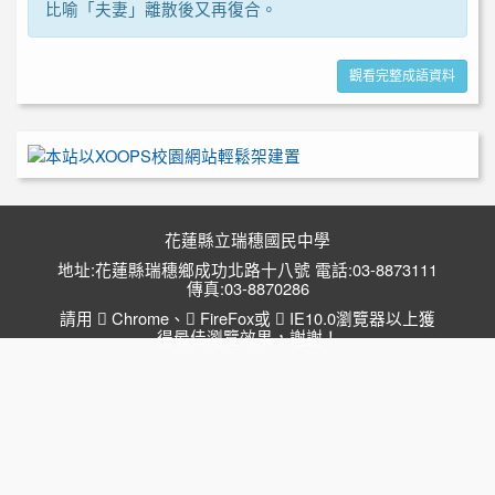
比喻「夫妻」離散後又再復合。
觀看完整成語資料
花蓮縣立瑞穗國民中學
地址:花蓮縣瑞穗鄉成功北路十八號 電話:03-8873111
傳真:03-8870286
請用
Chrome
、
FireFox
或
IE10.0瀏覽器以上獲
得最佳瀏覽效果，謝謝！