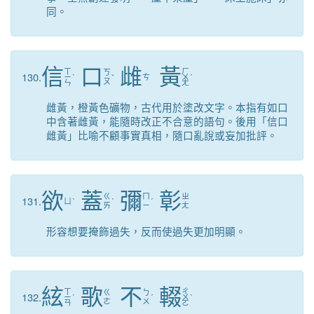
同。
信
口
雌
黃
ㄒ
ㄏ
ㄎ
130.
ㄧ
ˋ
ˇ
ㄘ
ㄨ
ˊ
ㄡ
ㄣ
ㄤ
雌黃，橙黃色礦物，古代用於塗改文字。本指有如口
中含著雌黃，能隨時改正不合意的語句。後用「信口
雌黃」比喻不顧事實真相，隨口亂說或妄加批評。
欲
蓋
彌
彰
ㄍ
ㄇ
ㄓ
131.
ㄩ
ˋ
ˋ
ˊ
ㄞ
ㄧ
ㄤ
形容想要掩飾過失，反而使過失更加明顯。
絃
歌
不
輟
ㄒ
ㄔ
ㄍ
ㄅ
132.
ㄧ
ˊ
ˊ
ㄨ
ˋ
ㄜ
ㄨ
ㄢ
ㄛ