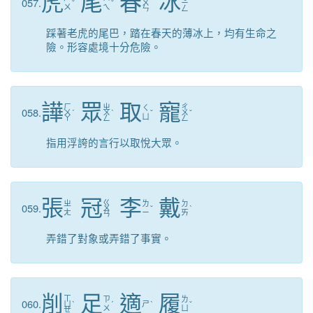
虎
尾
春
冰
057.
ˇ
ˇ
ㄨ
ㄧ
ㄨ
ㄟ
ㄣ
ㄥ
踩著老虎的尾巴，踏在春天的薄冰上，均有生命之
險。形容處境十分危險。
譁
眾
取
寵
ㄏ
ㄓ
ㄔ
ㄑ
058.
ㄨ
ˊ
ㄨ
ˋ
ˇ
ㄨ
ˇ
ㄩ
ㄚ
ㄥ
ㄥ
指用浮誇的言行以取悅大眾。
張
冠
李
戴
ㄍ
ㄓ
ㄌ
ㄉ
059.
ㄨ
ˇ
ˋ
ㄤ
ㄧ
ㄞ
ㄢ
弄錯了對象或弄錯了事實。
削
足
適
履
ㄒ
ㄗ
ㄌ
060.
ㄩ
ˋ
ˊ
ㄕ
ˋ
ˇ
ㄨ
ㄩ
ㄝ