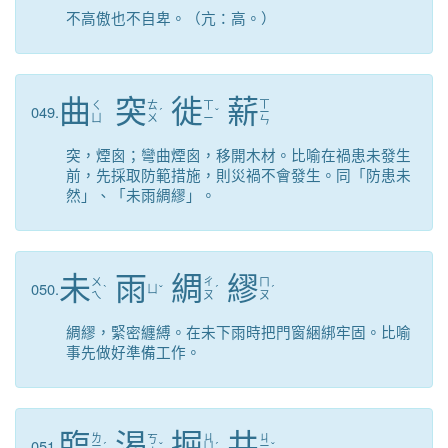
不高傲也不自卑。（亢：高。）
曲
突
徙
薪
ㄒ
ㄑ
ㄊ
ㄒ
049.
ˊ
ˇ
ㄧ
ㄩ
ㄨ
ㄧ
ㄣ
突，煙囪；彎曲煙囪，移開木材。比喻在禍患未發生
前，先採取防範措施，則災禍不會發生。同「防患未
然」、「未雨綢繆」。
未
雨
綢
繆
ㄨ
ㄔ
ㄇ
050.
ˋ
ㄩ
ˇ
ˊ
ˊ
ㄟ
ㄡ
ㄡ
綢繆，緊密纏縛。在未下雨時把門窗綑綁牢固。比喻
事先做好準備工作。
臨
渴
掘
井
ㄌ
ㄐ
ㄐ
ㄎ
051.
ㄧ
ˊ
ˇ
ㄩ
ˊ
ㄧ
ˇ