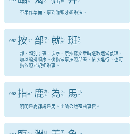
ㄜ
ㄣ
ㄝ
ㄥ
不早作準備，事到臨頭才想辦法。
按
部
就
班
ㄐ
ㄅ
ㄅ
052.
ㄢ
ˋ
ˋ
ㄧ
ˋ
ㄨ
ㄢ
ㄡ
部，類別；班，次序。原指寫文章時選取適當義理，
加以編排順序。後指做事按照部署，依次進行。也可
指依照老規矩辦事。
指
鹿
為
馬
ㄌ
ㄨ
ㄇ
053.
ㄓ
ˇ
ˋ
ˊ
ˇ
ㄨ
ㄟ
ㄚ
明明是鹿卻說是馬。比喻公然歪曲事實。
ㄌ
ㄒ
ㄩ