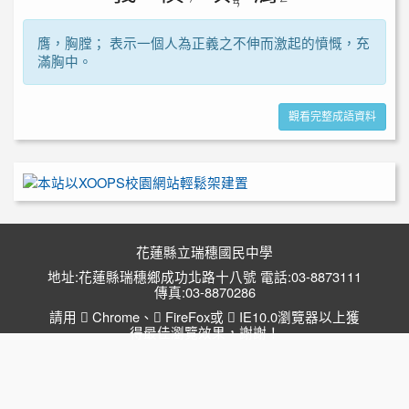
ㄢ
膺，胸膛； 表示一個人為正義之不伸而激起的憤慨，充
滿胸中。
觀看完整成語資料
花蓮縣立瑞穗國民中學
地址:花蓮縣瑞穗鄉成功北路十八號 電話:03-8873111
傳真:03-8870286
請用
Chrome
、
FireFox
或
IE10.0瀏覽器以上獲
得最佳瀏覽效果，謝謝！