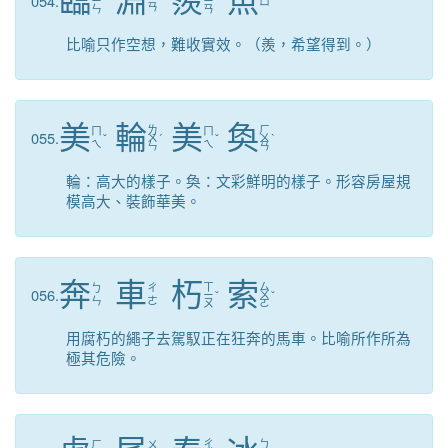
臨
淵
羨
魚
054.
ㄧ
ˊ
ㄧ
ˋ
ㄩ
ˊ
ㄢ
ㄣ
ㄢ
比喻只作空想，難收實效。（羨，希望得到。）
美
輪
美
奐
ㄌ
ㄏ
ㄇ
ㄇ
055.
ˇ
ㄨ
ˊ
ˇ
ㄨ
ˋ
ㄟ
ㄟ
ㄣ
ㄢ
輪：高大的樣子。奐：文彩鮮明的樣子。形容房屋規
模高大、裝飾華美。
奔
車
朽
索
ㄒ
ㄙ
ㄅ
ㄔ
056.
ㄧ
ˇ
ㄨ
ˇ
ㄣ
ㄜ
ㄡ
ㄛ
用腐朽的繩子去駕馭正在狂奔的馬車。比喻所作所為
極其危險。
ㄔ
ㄅ
ㄏ
ㄨ