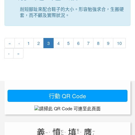
削短腳趾來配合鞋子的大小。形容勉強求合，生搬硬
套，而不顧及實際狀況。
第一頁
上一頁
(目前頁次)
«
‹
1
2
3
4
5
6
7
8
9
10
下一頁
最後頁
›
»
行動 QR Code
義
憤
填
膺
ㄊ
ㄈ
ㄧ
ㄧ
ˋ
ˋ
ㄧ
ˊ
ㄣ
ㄥ