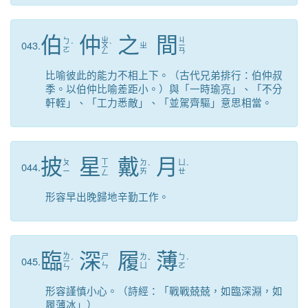
伯
仲
之
間
ㄓ
ㄐ
ㄅ
043.
ˊ
ㄨ
ˋ
ㄓ
ㄧ
ㄛ
ㄥ
ㄢ
比喻彼此的能力不相上下。（古代兄弟排行：伯仲叔
季。以伯仲比喻差距小。）與「一時瑜亮」、「不分
軒輊」、「工力悉敵」、「並駕齊驅」意思相當。
披
星
戴
月
ㄒ
ㄆ
ㄉ
ㄩ
044.
ㄧ
ˋ
ˋ
ㄧ
ㄞ
ㄝ
ㄥ
形容早出晚歸地辛勤工作。
臨
深
履
薄
ㄌ
ㄕ
ㄌ
ㄅ
045.
ㄧ
ˊ
ˇ
ˊ
ㄣ
ㄩ
ㄛ
ㄣ
形容謹慎小心。（詩經：「戰戰兢兢，如臨深淵，如
履薄冰」）