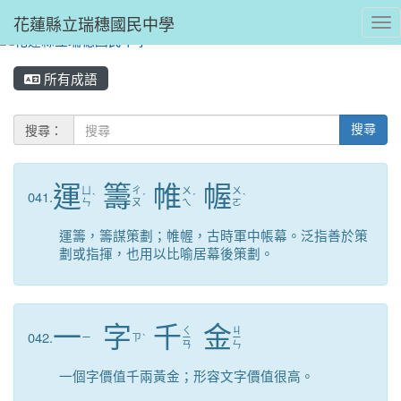
花蓮縣立瑞穗國民中學
Tog
所有成語
搜尋：
搜尋
運
籌
帷
幄
ㄩ
ㄔ
ㄨ
ㄨ
041.
ˋ
ˊ
ˊ
ˋ
ㄣ
ㄡ
ㄟ
ㄛ
運籌，籌謀策劃；帷幄，古時軍中帳幕。泛指善於策
劃或指揮，也用以比喻居幕後策劃。
一
字
千
金
ㄑ
ㄐ
042.
ㄧ
ㄗ
ˋ
ㄧ
ㄧ
ㄢ
ㄣ
一個字價值千兩黃金；形容文字價值很高。