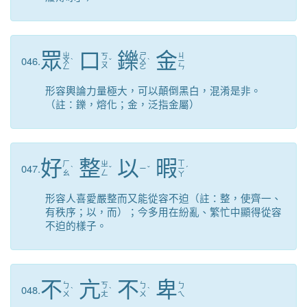
眾
口
鑠
金
ㄓ
ㄕ
ㄐ
ㄎ
046.
ㄨ
ˋ
ˇ
ㄨ
ˋ
ㄧ
ㄡ
ㄥ
ㄛ
ㄣ
形容輿論力量極大，可以顛倒黑白，混淆是非。
（註：鑠，熔化；金，泛指金屬）
好
整
以
暇
ㄒ
ㄏ
ㄓ
047.
ˋ
ˇ
ㄧ
ˇ
ㄧ
ˊ
ㄠ
ㄥ
ㄚ
形容人喜愛嚴整而又能從容不迫（註：整，使齊一、
有秩序；以，而）；今多用在紛亂、繁忙中顯得從容
不迫的樣子。
不
亢
不
卑
ㄅ
ㄎ
ㄅ
ㄅ
048.
ˋ
ˋ
ˋ
ㄨ
ㄤ
ㄨ
ㄟ