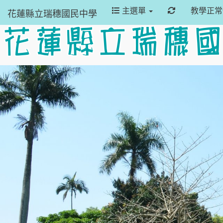
重新取得佈景
主選單
教學正
花蓮縣立瑞穗國民中學