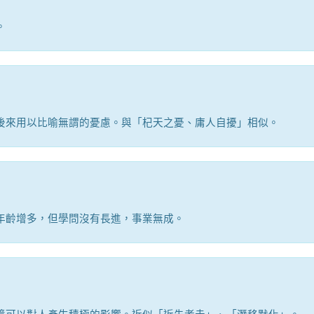
。
後來用以比喻無謂的憂慮。與「杞天之憂、庸人自擾」相似。
年齡增多，但學問沒有長進，事業無成。
境可以對人產生積極的影響。近似「近朱者赤」、「潛移默化」。