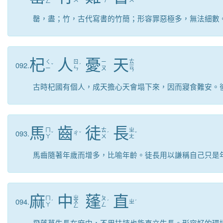
ㄥ
罄，盡；竹，古代寫書的竹簡；形容罪惡極多，無法細數
杞
人
憂
天
ㄊ
ㄑ
ㄖ
ㄧ
092.
ˇ
ˊ
ㄧ
ㄧ
ㄣ
ㄡ
ㄢ
古時杞國有個人，成天擔心天會塌下來，因而寢食難安。
馬
齒
徒
長
ㄇ
ㄊ
ㄓ
093.
ˇ
ㄔ
ˇ
ˊ
ˇ
ㄚ
ㄨ
ㄤ
馬齒隨著年歲而增多，比喻年齡。徒長用以謙稱自己只是
麻
中
蓬
直
ㄓ
ㄇ
ㄆ
094.
ˊ
ㄨ
ˊ
ㄓ
ˊ
ㄚ
ㄥ
ㄥ
飛蓬草生長在麻中，不用扶持也能直立生長。形容好的環