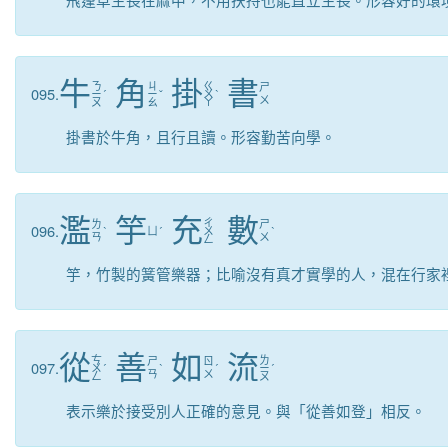
牛
角
掛
書
ㄋ
ㄐ
ㄍ
ㄕ
095.
ㄧ
ˊ
ㄧ
ˇ
ㄨ
ˋ
ㄨ
ㄡ
ㄠ
ㄚ
掛書於牛角，且行且讀。形容勤苦向學。
濫
竽
充
數
ㄔ
ㄌ
ㄕ
096.
ˋ
ㄩ
ˊ
ㄨ
ˋ
ㄢ
ㄨ
ㄥ
竽，竹製的簧管樂器；比喻沒有真才實學的人，混在行家
從
善
如
流
ㄘ
ㄌ
ㄕ
ㄖ
097.
ㄨ
ˊ
ˋ
ˊ
ㄧ
ˊ
ㄢ
ㄨ
ㄥ
ㄡ
表示樂於接受別人正確的意見。與「從善如登」相反。