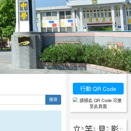
行動 QR Code
搜尋
立
竿
見
影
ㄐ
ㄌ
ㄍ
ㄧ
ˋ
ㄧ
ˋ
ˇ