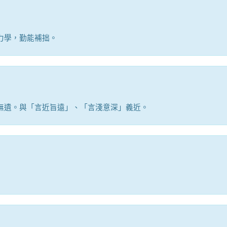
力學，勤能補拙。
無遺。與「言近旨遠」、「言淺意深」義近。