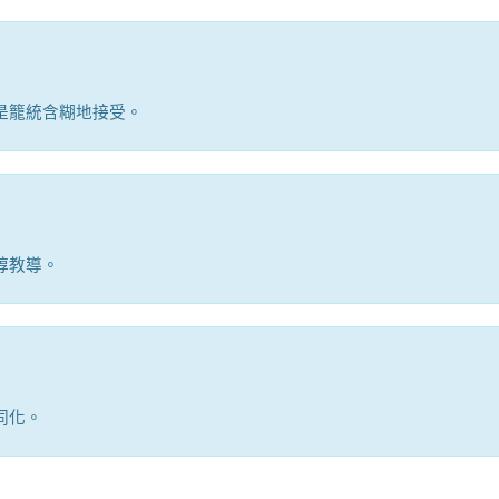
是籠統含糊地接受。
諄教導。
同化。