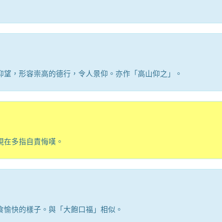
仰望，形容崇高的德行，令人景仰。亦作「高山仰之」。
現在多指自責悔嘆。
食愉快的樣子。與「大飽口福」相似。