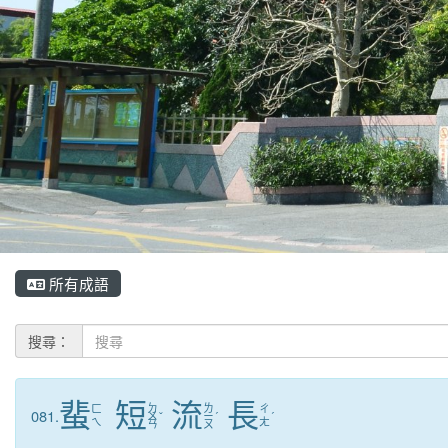
所有成語
搜尋：
蜚
短
流
長
ㄉ
ㄌ
ㄈ
ㄔ
081.
ㄨ
ˇ
ㄧ
ˊ
ˊ
ㄟ
ㄤ
ㄢ
ㄡ