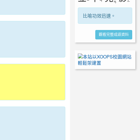
ㄧ
ㄢ
ㄥ
ㄢ
比喻功效迅速。
觀看完整成語資料