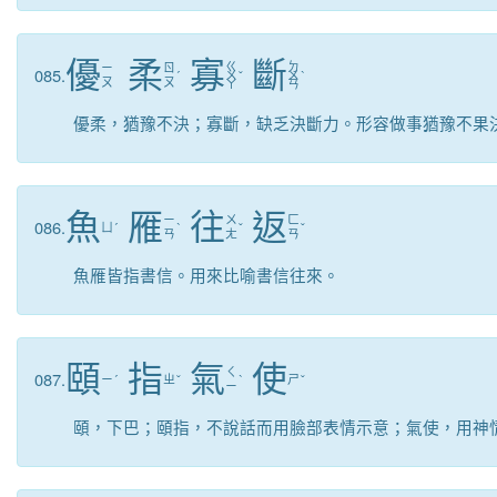
優
柔
寡
斷
ㄍ
ㄉ
ㄧ
ㄖ
085.
ˊ
ㄨ
ˇ
ㄨ
ˋ
ㄡ
ㄡ
ㄚ
ㄢ
優柔，猶豫不決；寡斷，缺乏決斷力。形容做事猶豫不果
魚
雁
往
返
ㄧ
ㄨ
ㄈ
086.
ㄩ
ˊ
ˋ
ˇ
ˇ
ㄢ
ㄤ
ㄢ
魚雁皆指書信。用來比喻書信往來。
頤
指
氣
使
ㄑ
087.
ㄧ
ˊ
ㄓ
ˇ
ˋ
ㄕ
ˇ
ㄧ
頤，下巴；頤指，不說話而用臉部表情示意；氣使，用神