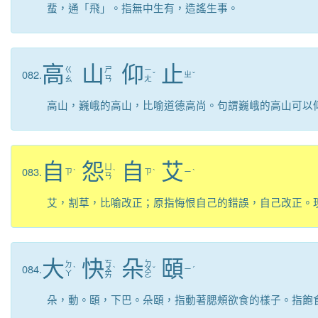
蜚，通「飛」。指無中生有，造謠生事。
高
山
仰
止
ㄍ
ㄕ
ㄧ
082.
ˇ
ㄓ
ˇ
ㄠ
ㄢ
ㄤ
高山，巍峨的高山，比喻道德高尚。句謂巍峨的高山可以
自
怨
自
艾
ㄩ
083.
ㄗ
ˋ
ˋ
ㄗ
ˋ
ㄧ
ˋ
ㄢ
艾，割草，比喻改正；原指悔恨自己的錯誤，自己改正。
大
快
朵
頤
ㄎ
ㄉ
ㄉ
084.
ˋ
ㄨ
ˋ
ㄨ
ˇ
ㄧ
ˊ
ㄚ
ㄞ
ㄛ
朵，動。頤，下巴。朵頤，指動著腮頰欲食的樣子。指飽