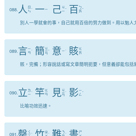
人
一
己
百
ㄖ
ㄐ
ㄅ
088.
ˊ
ㄧ
ˇ
ˇ
ㄣ
ㄧ
ㄞ
別人一學就會的事，自己就用百倍的努力做到。用以勉人
言
簡
意
賅
ㄐ
ㄧ
ㄍ
089.
ˊ
ㄧ
ˇ
ㄧ
ˋ
ㄢ
ㄞ
ㄢ
賅，完備；形容說話或寫文章簡明扼要，但意義卻能包括
立
竿
見
影
ㄐ
ㄌ
ㄍ
ㄧ
090.
ˋ
ㄧ
ˋ
ˇ
ㄧ
ㄢ
ㄥ
ㄢ
比喻功效迅速。
罄
竹
難
書
ㄑ
ㄓ
ㄋ
ㄕ
091.
ㄧ
ˋ
ˊ
ˊ
ㄨ
ㄢ
ㄨ