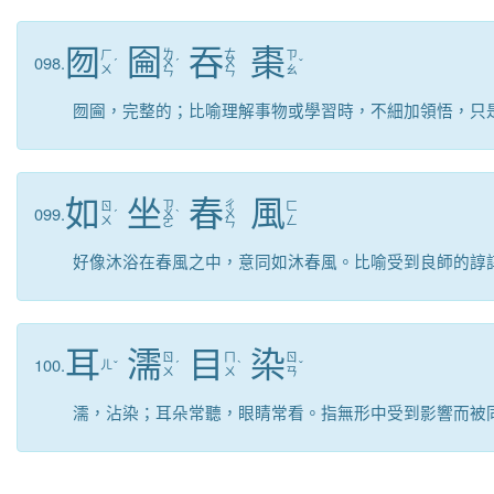
囫
圇
吞
棗
ㄌ
ㄊ
ㄏ
ㄗ
098.
ˊ
ㄨ
ˊ
ㄨ
ˇ
ㄨ
ㄠ
ㄣ
ㄣ
囫圇，完整的；比喻理解事物或學習時，不細加領悟，只
如
坐
春
風
ㄗ
ㄔ
ㄖ
ㄈ
099.
ˊ
ㄨ
ˋ
ㄨ
ㄨ
ㄥ
ㄛ
ㄣ
好像沐浴在春風之中，意同如沐春風。比喻受到良師的諄
耳
濡
目
染
ㄖ
ㄇ
ㄖ
100.
ㄦ
ˇ
ˊ
ˋ
ˇ
ㄨ
ㄨ
ㄢ
濡，沾染；耳朵常聽，眼睛常看。指無形中受到影響而被