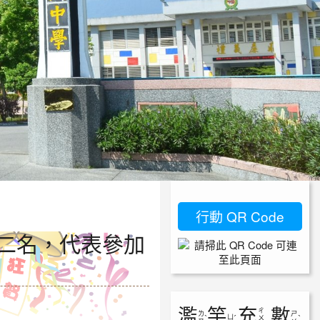
行動 QR Code
二名，代表參加
濫
竽
充
數
ㄔ
ㄌ
ㄕ
ㄩ
ˋ
ˊ
ㄨ
ˋ