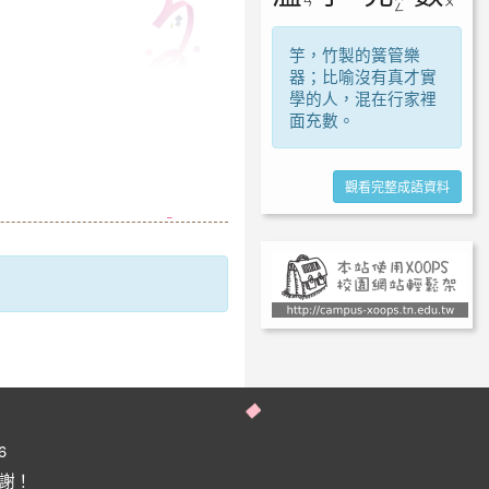
ㄢ
ㄨ
ㄥ
竽，竹製的簧管樂
器；比喻沒有真才實
學的人，混在行家裡
面充數。
觀看完整成語資料
6
謝謝！