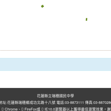
花蓮縣立瑞穗國民中學
地址:花蓮縣瑞穗鄉成功北路十八號 電話:03-8873111 傳真:03-887028
用
Chrome
、
FireFox
或
IE10.0瀏覽器以上獲得最佳瀏覽效果，