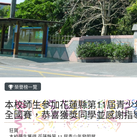
榮譽榜一覽
本校師生參加花蓮縣第11屆青
全國賽，恭喜獲獎同學並感謝指
狂賀
本校學生獲得 花蓮縣第 11 屆青少年發明展