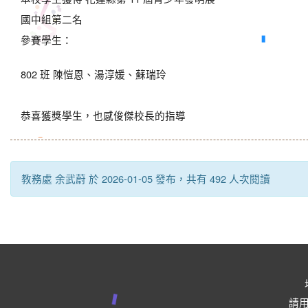
國中組第二名
參賽學生：
802 班 陳愷恩、湯淳媛、蘇瑞玲
恭喜獲獎學生，也感俊傑校長的指導
教務處 余武蔚 於 2026-01-05 發布，共有 492 人次閱讀
請